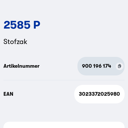
2585 P
Stofzak
Artikelnummer
900 196 174
EAN
3023372025980